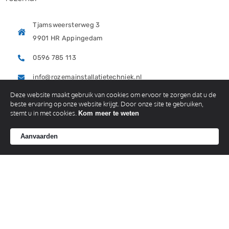
Tjamsweersterweg 3
9901 HR Appingedam
0596 785 113
info@rozemainstallatietechniek.nl
Deze website maakt gebruik van cookies om ervoor te zorgen dat u de
beste ervaring op onze website krijgt. Door onze site te gebruiken,
stemt u in met cookies.
Kom meer te weten
MENU
Aanvaarden
HOME
OVER ONS
CONTACT